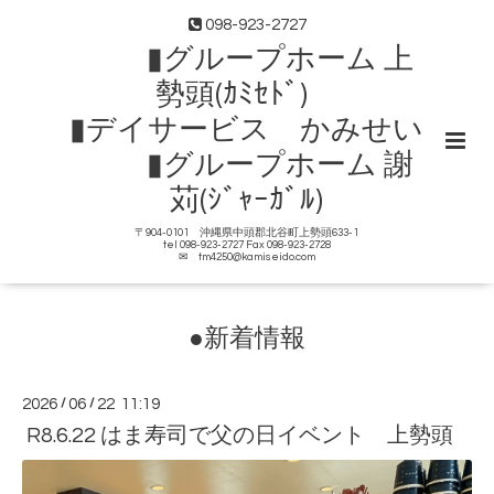
098-923-2727
▮グループホーム 上
勢頭(ｶﾐｾﾄﾞ)
▮デイサービス かみせい
▮グループホーム 謝
苅(ｼﾞｬｰｶﾞﾙ)
〒904-0101 沖縄県中頭郡北谷町上勢頭633-1
tel 098-923-2727 Fax 098-923-2728
✉ tm4250@kamiseido.com
●新着情報
2026
/
06
/
22 11:19
R8.6.22 はま寿司で父の日イベント 上勢頭