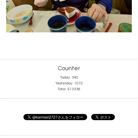
Counter
Today:
340
Yesterday:
1072
Total:
513338