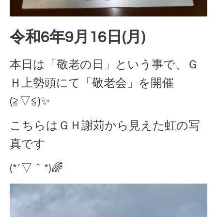
令和6年9月16日(月)
本日は「敬老の日」という事で、Ｇ
Ｈ上勢頭にて「敬老会」を開催
(≧▽≦)✨
こちらはＧＨ謝苅から見えた虹の写
真です
(*´▽｀*)🌈