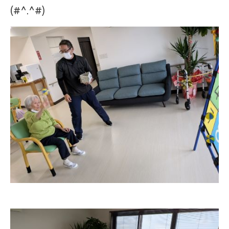
(#^.^#)