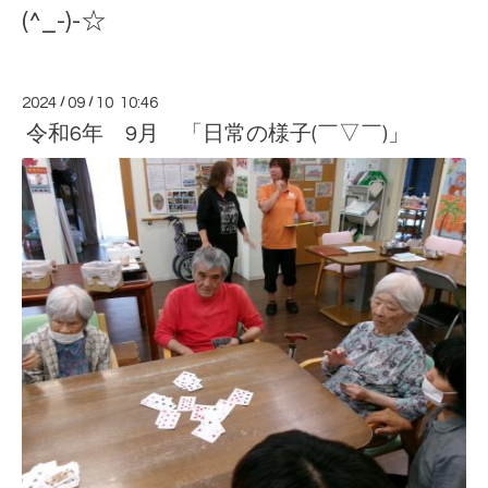
(^_-)-☆
2024
/
09
/
10 10:46
令和6年 9月 「日常の様子(￣▽￣)」