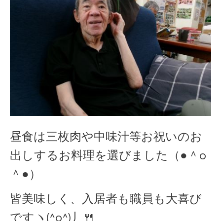
昼食は三枚肉や中味汁等お祝いのお
出しするお料理を選びました（●＾o
＾●）
皆美味しく、入居者も職員も大喜び
ですヽ(^o^)丿🍴