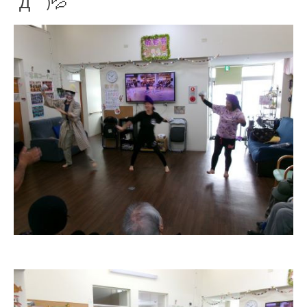
´Д｀)💦