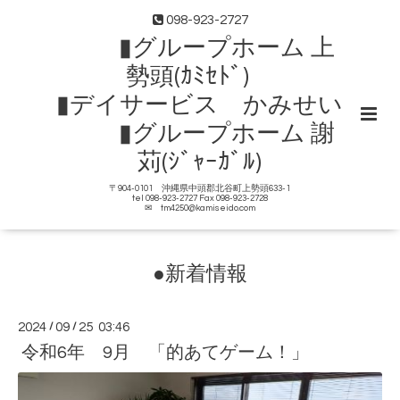
098-923-2727
▮グループホーム 上
勢頭(ｶﾐｾﾄﾞ)
▮デイサービス かみせい
▮グループホーム 謝
苅(ｼﾞｬｰｶﾞﾙ)
〒904-0101 沖縄県中頭郡北谷町上勢頭633-1
tel 098-923-2727 Fax 098-923-2728
✉ tm4250@kamiseido.com
●新着情報
2024
/
09
/
25 03:46
令和6年 9月 「的あてゲーム！」