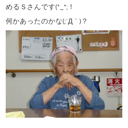
めるＳさんです(*_*;！
何かあったのかな(;´Д｀)？