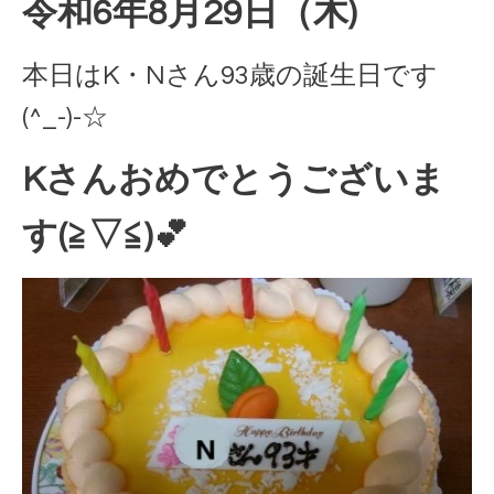
令和6年8月29日（木)
本日はK・Nさん93歳の誕生日です
(^_-)-☆
Kさんおめでとうございま
す(≧▽≦)💕