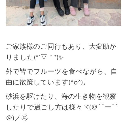
ご家族様のご同行もあり、大変助か
りました(*´▽｀*)✨
外で皆でフルーツを食べながら、自
由に散策しています(^o^)丿
砂浜を駆けたり、海の生き物を観察
したりで過ごし方は様々ヾ(＠⌒ー⌒
＠)ノ🌞