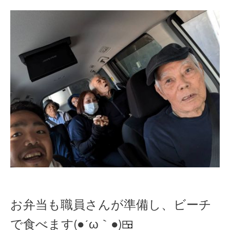
お弁当も職員さんが
準備し、ビーチ
で食べます(●´ω｀●)🍱