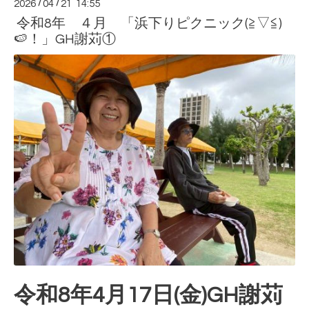
2026
/
04
/
21 14:55
令和8年 ４月 「浜下りピクニック(≧▽≦)
🍉！」GH謝苅①
令和8年4月17日(金)GH謝苅