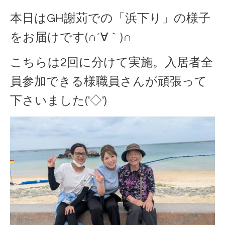
本日はGH謝苅での「浜下り」の様子
をお届けです(∩´∀｀)∩
こちらは2回に分けて実施。入居者全
員参加できる様職員さんが頑張って
下さいました('◇')ゞ