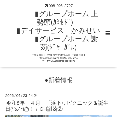
098-923-2727
▮グループホーム 上
勢頭(ｶﾐｾﾄﾞ)
▮デイサービス かみせい
▮グループホーム 謝
苅(ｼﾞｬｰｶﾞﾙ)
〒904-0101 沖縄県中頭郡北谷町上勢頭633-1
tel 098-923-2727 Fax 098-923-2728
✉ tm4250@kamiseido.com
●新着情報
2026
/
04
/
23 14:24
令和8年 ４月 「浜下りピクニック＆誕生
日(*‘ω‘ *)🎂！」GH謝苅②