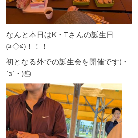
なんと本日はK・Tさんの誕生日
(≧◇≦)！！！
初となる外での誕生会を開催です(・
´з`・)🎂