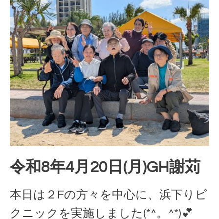
令和8年4月20日(月)GH謝苅
本日は２Fの方々を中心に、浜下りピ
クニックを実施しました(*^。^*)💕