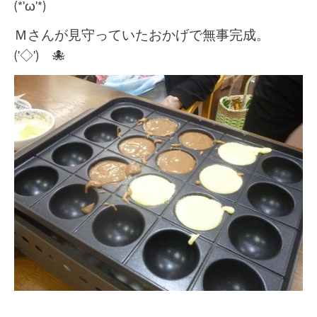
(*'ω'*)
Ｍさんが見守っていたおかげで無事完成。
('◇')ゞ🐙