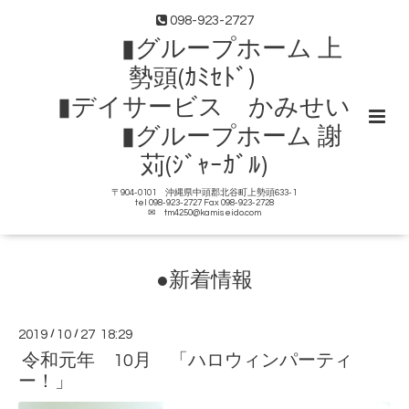
098-923-2727
▮グループホーム 上
勢頭(ｶﾐｾﾄﾞ)
▮デイサービス かみせい
▮グループホーム 謝
苅(ｼﾞｬｰｶﾞﾙ)
〒904-0101 沖縄県中頭郡北谷町上勢頭633-1
tel 098-923-2727 Fax 098-923-2728
✉ tm4250@kamiseido.com
●新着情報
2019
/
10
/
27 18:29
令和元年 10月 「ハロウィンパーティ
ー！」