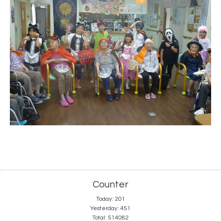
Counter
Today:
201
Yesterday:
451
Total:
514082