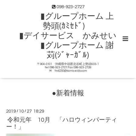
098-923-2727
▮グループホーム 上
勢頭(ｶﾐｾﾄﾞ)
▮デイサービス かみせい
▮グループホーム 謝
苅(ｼﾞｬｰｶﾞﾙ)
〒904-0101 沖縄県中頭郡北谷町上勢頭633-1
tel 098-923-2727 Fax 098-923-2728
✉ tm4250@kamiseido.com
●新着情報
2019
/
10
/
27 18:29
令和元年 10月 「ハロウィンパーティ
ー！」