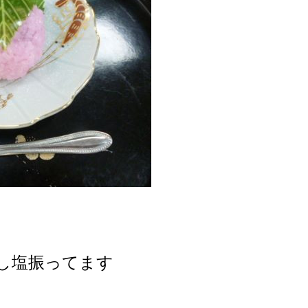
）
し塩振ってます