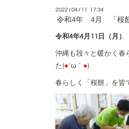
2022
04
11 17:34
/
/
令和4年 4月 「桜
令和4年4月11日（月）
沖縄も段々と暖かく春
た(
●
´ω｀
●
)
春らしく「桜餅」を皆で作