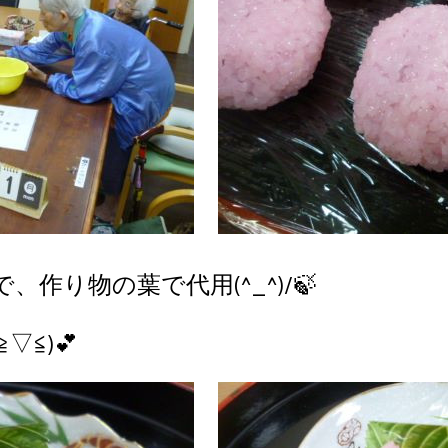
作り物の葉で代用(^_^)/🍃
≦)💕