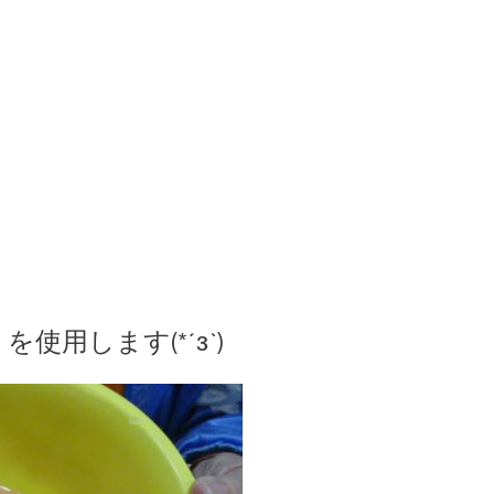
用します(*´з`)