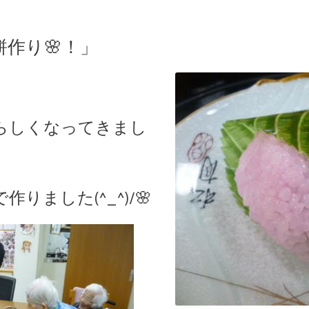
餅作り🌸！」
らしくなってきまし
りました(^_^)/🌸