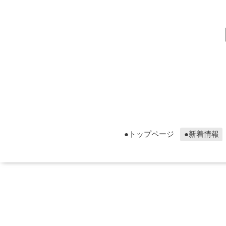
▮グ
▮グ
●トップページ
●新着情報