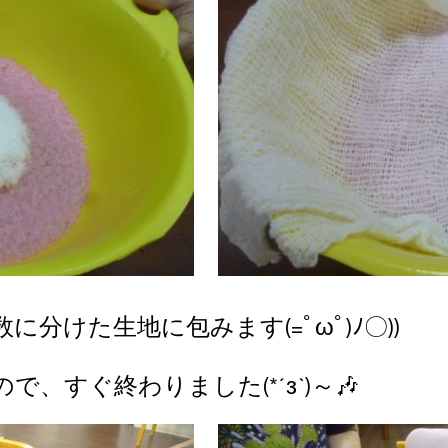
分けた生地に包みます(=ﾟωﾟ)ﾉ〇))
、すぐ終わりました(*´з`)～🎶