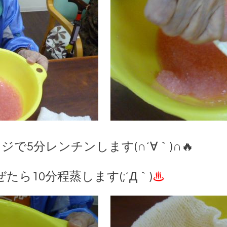
ジで5分レンチンします(∩´∀｀)∩🔥
ら10分程蒸します(;´Д｀)
♨