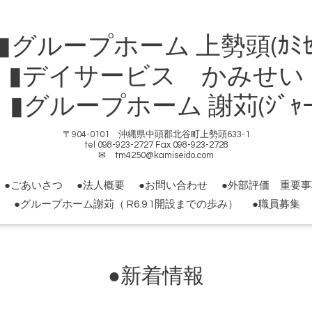
ループホーム 上勢頭(ｶﾐｾ
▮デイサービス かみせい
ループホーム 謝苅(ｼﾞｬｰｶ
〒904-0101 沖縄県中頭郡北谷町上勢頭633-1
tel 098-923-2727 Fax 098-923-2728
✉ tm4250@kamiseido.com
●ごあいさつ
●法人概要
●お問い合わせ
●外部評価 重要
●グループホーム謝苅（ R6.9.1開設までの歩み）
●職員募集
●新着情報