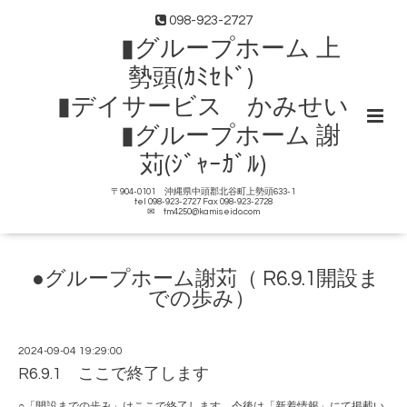
098-923-2727
▮グループホーム 上
勢頭(ｶﾐｾﾄﾞ)
▮デイサービス かみせい
▮グループホーム 謝
苅(ｼﾞｬｰｶﾞﾙ)
〒904-0101 沖縄県中頭郡北谷町上勢頭633-1
tel 098-923-2727 Fax 098-923-2728
✉ tm4250@kamiseido.com
●グループホーム謝苅（ R6.9.1開設ま
での歩み）
2024-09-04 19:29:00
R6.9.1 ここで終了します
○「開設までの歩み」はここで終了します。今後は「新着情報」にて掲載い