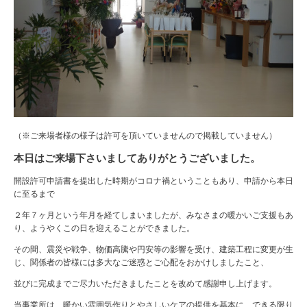
（※ご来場者様の様子は許可を頂いていませんので掲載していません）
本日はご来場下さいましてありがとうございました。
開設許可申請書を提出した時期がコロナ禍ということもあり、申請から本日
に至るまで
２年７ヶ月という年月を経てしまいましたが、みなさまの暖かいご支援もあ
り、ようやくこの日を迎えることができました。
その間、震災や戦争、物価高騰や円安等の影響を受け、建築工程に変更が生
じ、関係者の皆様には多大なご迷惑とご心配をおかけしましたこと、
並びに完成までご尽力いただきましたことを改めて感謝申し上げます。
当事業所は、暖かい雰囲気作りとやさしいケアの提供を基本に、できる限り