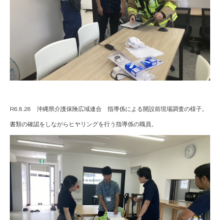
R6.8.28 沖縄県介護保険広域連合 指導係による開設前現場調査の様子。
書類の確認をしながらヒヤリングを行う指導係の職員。