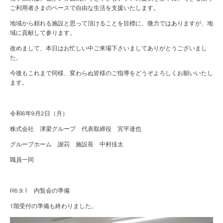
ご利用者さまのペースで自由な生活を支援いたします。
地域から頼れる施設と思って頂けることを目標に、微力ではありますが、地
域に貢献して参ります。
改めまして、本日はお忙しい中ご来場下さいましてありがとうございまし
た。
今後もこれまで同様、変わらぬ皆様のご指導をどうぞよろしくお願いいたし
ます。
令和
6
年
9
月
2
日（月）
株式会社 津梁グループ 代表取締役 宮平達也
グループホーム 謝苅 施設長 中村佳太
職員一同
R6.9.1 内覧会の準備
1階受付の準備も終わりました。