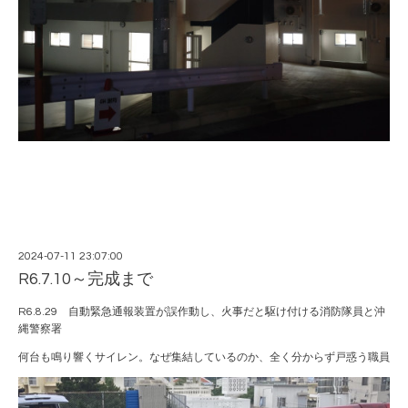
2024-07-11 23:07:00
R6.7.10～完成まで
R6.8.29 自動緊急通報装置が誤作動し、火事だと駆け付ける消防隊員と沖
縄警察署
何台も鳴り響くサイレン。なぜ集結しているのか、全く分からず戸惑う職員