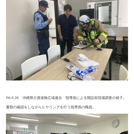
R6.8.28 沖縄県介護保険広域連合 指導係による開設前現場調査の様子。
書類の確認をしながらヒヤリングを行う指導係の職員。