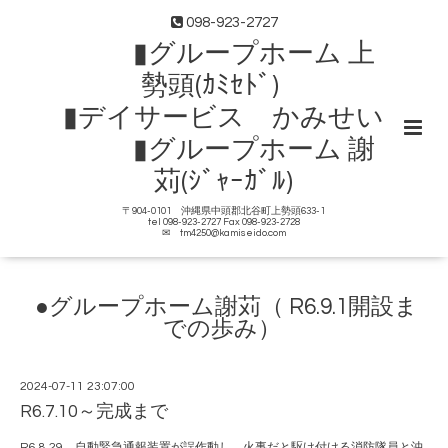
098-923-2727
▮グループホーム 上
勢頭(ｶﾐｾﾄﾞ)
▮デイサービス かみせい
▮グループホーム 謝
苅(ｼﾞｬｰｶﾞﾙ)
〒904-0101 沖縄県中頭郡北谷町上勢頭633-1
tel 098-923-2727 Fax 098-923-2728
✉ tm4250@kamiseido.com
●グループホーム謝苅（ R6.9.1開設ま
での歩み）
2024-07-11 23:07:00
R6.7.10～完成まで
R6.8.29 自動緊急通報装置が誤作動し、火事だと駆け付ける消防隊員と沖