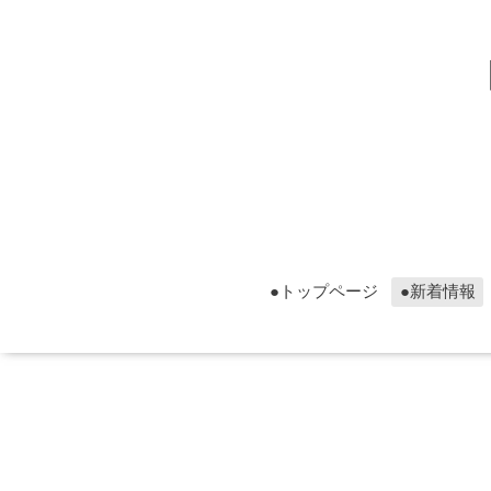
▮グ
▮グ
●トップページ
●新着情報