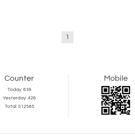
1
Counter
Mobile
Today:
639
Yesterday:
426
Total:
512565