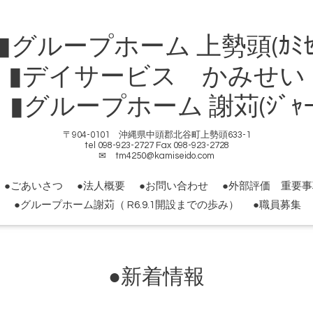
ループホーム 上勢頭(ｶﾐｾ
▮デイサービス かみせい
ループホーム 謝苅(ｼﾞｬｰｶ
〒904-0101 沖縄県中頭郡北谷町上勢頭633-1
tel 098-923-2727 Fax 098-923-2728
✉ tm4250@kamiseido.com
●ごあいさつ
●法人概要
●お問い合わせ
●外部評価 重要
●グループホーム謝苅（ R6.9.1開設までの歩み）
●職員募集
●新着情報