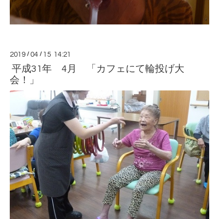
2019
/
04
/
15 14:21
平成31年 4月 「カフェにて輪投げ大
会！」