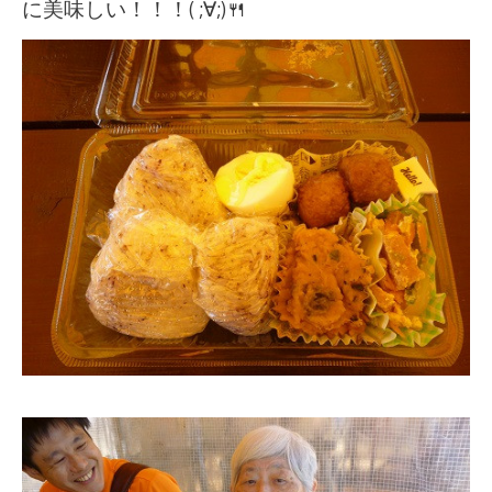
に美味しい！！！( ;∀;)🍴