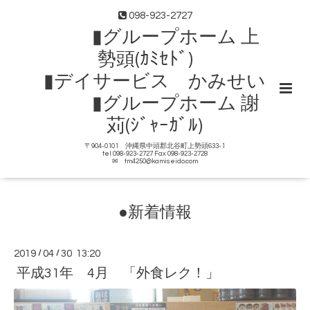
098-923-2727
▮グループホーム 上
勢頭(ｶﾐｾﾄﾞ)
▮デイサービス かみせい
▮グループホーム 謝
苅(ｼﾞｬｰｶﾞﾙ)
〒904-0101 沖縄県中頭郡北谷町上勢頭633-1
tel 098-923-2727 Fax 098-923-2728
✉ tm4250@kamiseido.com
●新着情報
2019
/
04
/
30 13:20
平成31年 4月 「外食レク！」