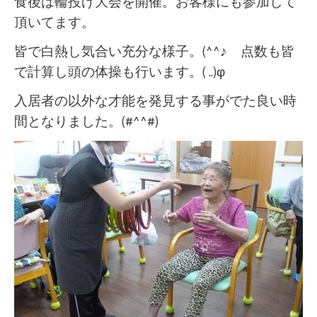
食後は輪投げ大会を開催。お客様にも参加して
頂いてます。
皆で白熱し気合い充分な様子。(^^♪ 点数も皆
で計算し頭の体操も行います。( ..)φ
入居者の以外な才能を発見する事がでた良い時
間となりました。(#^^#)