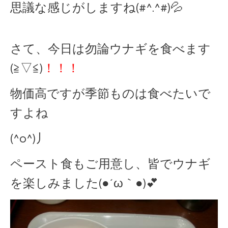
思議な感じがしますね(#^.^#)💦
さて、今日は勿論ウナギを食べます
(≧▽≦)
！！！
物価高ですが季節ものは食べたいで
すよね
(^o^)丿
ペースト食もご用意し、皆でウナギ
を楽しみました(●´ω｀●)💕