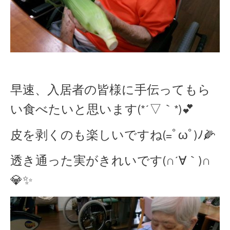
早速、入居者の皆様に手伝ってもら
い食べたいと思います(*´▽｀*)💕
皮を剥くのも楽しいですね(=ﾟωﾟ)ﾉ🌽
透き通った実がきれいです(∩´∀｀)∩
💎✨