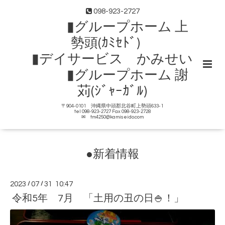
098-923-2727
▮グループホーム 上
勢頭(ｶﾐｾﾄﾞ)
▮デイサービス かみせい
▮グループホーム 謝
苅(ｼﾞｬｰｶﾞﾙ)
〒904-0101 沖縄県中頭郡北谷町上勢頭633-1
tel 098-923-2727 Fax 098-923-2728
✉ tm4250@kamiseido.com
●新着情報
2023
/
07
/
31 10:47
令和5年 7月 「土用の丑の日🍚！」