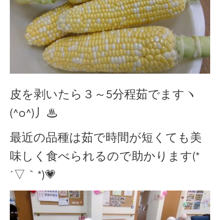
皮を剥いたら３～5分程茹でますヽ
(^o^)丿♨
最近の品種は茹で時間が短くても美
味しく食べられるので助かります(*
´▽｀*)💗