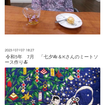
2023
/
07
/
07 18:27
令和5年 7月 「七夕🎋＆Kさんのミートソ
ース作り🍝