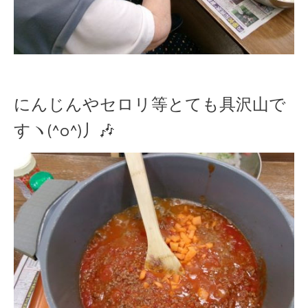
にんじんやセロリ等とても具沢山で
すヽ(^o^)丿🎶