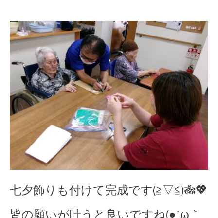
七夕飾りも付けて完成です(≧▽≦)🎋💖
皆の願いが叶うと良いですね(●´ω｀