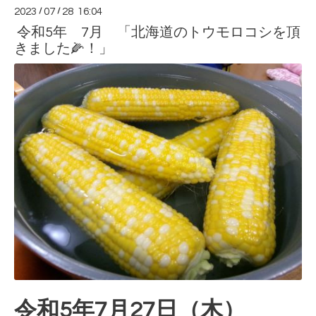
2023
/
07
/
28 16:04
令和5年 7月 「北海道のトウモロコシを頂
きました🌽！」
令和5年7月27日（木）