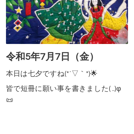
令和5年7月7日（金）
本日は七夕ですね(*´▽｀*)🌟
皆で短冊に願い事を書きました( ..)φ
📜