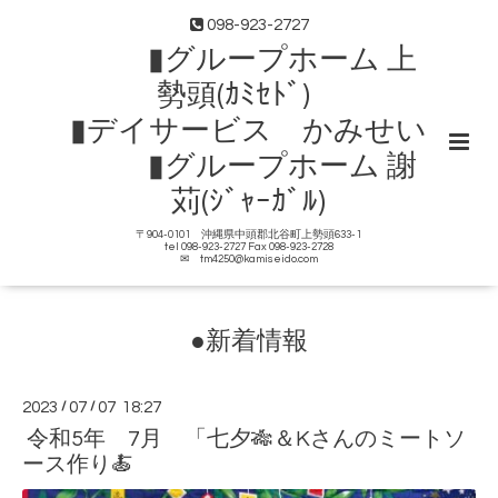
098-923-2727
▮グループホーム 上
勢頭(ｶﾐｾﾄﾞ)
▮デイサービス かみせい
▮グループホーム 謝
苅(ｼﾞｬｰｶﾞﾙ)
〒904-0101 沖縄県中頭郡北谷町上勢頭633-1
tel 098-923-2727 Fax 098-923-2728
✉ tm4250@kamiseido.com
●新着情報
2023
/
07
/
07 18:27
令和5年 7月 「七夕🎋＆Kさんのミートソ
ース作り🍝