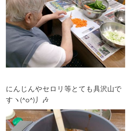
にんじんやセロリ等とても具沢山で
すヽ(^o^)丿🎶