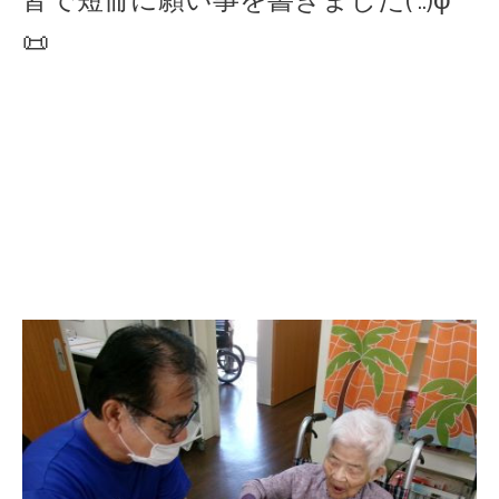
皆で短冊に願い事を書きました( ..)φ
📜