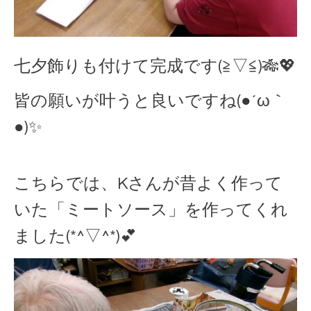
七夕飾りも付けて完成です(≧▽≦)🎋💖
皆の願いが叶うと良いですね(●´ω｀
●)✨
こちらでは、Kさんが昔よく作って
いた「ミートソース」を作ってくれ
ました(*^▽^*)💕