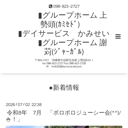
098-923-2727
▮グループホーム 上
勢頭(ｶﾐｾﾄﾞ)
▮デイサービス かみせい
▮グループホーム 謝
苅(ｼﾞｬｰｶﾞﾙ)
〒904-0101 沖縄県中頭郡北谷町上勢頭633-1
tel 098-923-2727 Fax 098-923-2728
✉ tm4250@kamiseido.com
●新着情報
2026
/
07
/
02 22:38
令和8年 7月 「ボロボロジューシー会(^^)/
🍚！」