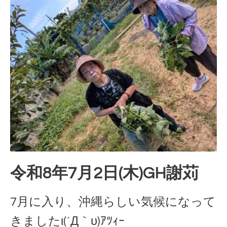
令和8年7月2日(木)GH謝苅
7月に入り、沖縄らしい気候になって
きましたι(´Д｀υ)ｱﾂｨｰ