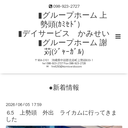
098-923-2727
▮グループホーム 上
勢頭(ｶﾐｾﾄﾞ)
▮デイサービス かみせい
▮グループホーム 謝
苅(ｼﾞｬｰｶﾞﾙ)
〒904-0101 沖縄県中頭郡北谷町上勢頭633-1
tel 098-923-2727 Fax 098-923-2728
✉ tm4250@kamiseido.com
●新着情報
2026
/
06
/
05 17:59
6.5 上勢頭 外出 ライカムに行ってきま
した