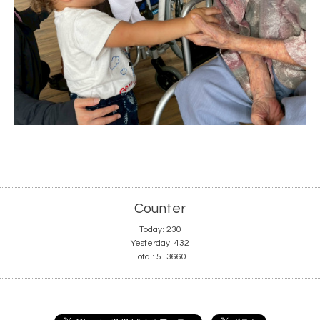
Counter
Today:
230
Yesterday:
432
Total:
513660