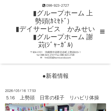
098-923-2727
▮グループホーム 上
勢頭(ｶﾐｾﾄﾞ)
▮デイサービス かみせい
▮グループホーム 謝
苅(ｼﾞｬｰｶﾞﾙ)
〒904-0101 沖縄県中頭郡北谷町上勢頭633-1
tel 098-923-2727 Fax 098-923-2728
✉ tm4250@kamiseido.com
●新着情報
2026
/
05
/
16 17:53
5.16 上勢頭 日常の様子 リハビリ体操