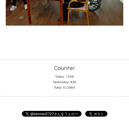
Counter
Today:
1058
Yesterday:
426
Total:
512984