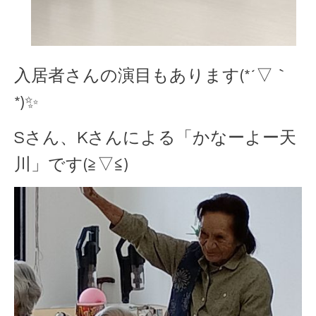
入居者さんの演目もあります(*´▽｀
*)✨
Sさん、Kさんによる「かなーよー天
川」です(≧▽≦)