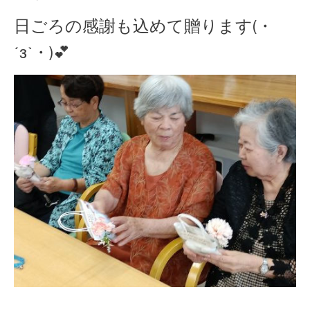
日ごろの感謝も込めて贈ります(・
´з`・)💕