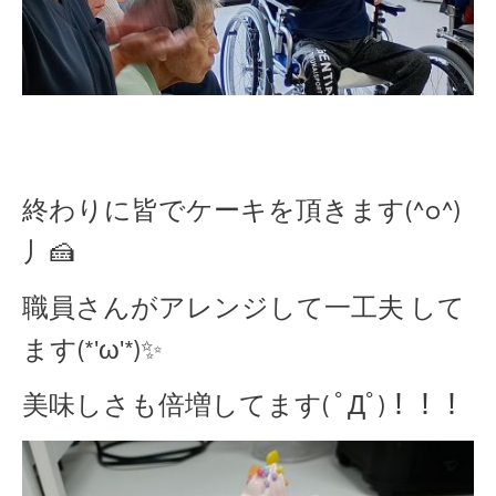
終わりに皆でケーキを頂きます(^o^)
丿🍰
職員さんがアレンジして一工夫 して
ます(*'ω'*)✨
美味しさも倍増してます( ﾟДﾟ)！！！