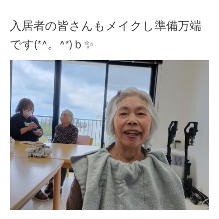
入居者の皆さんもメイクし準備万端
です(*^。^*)ｂ✨