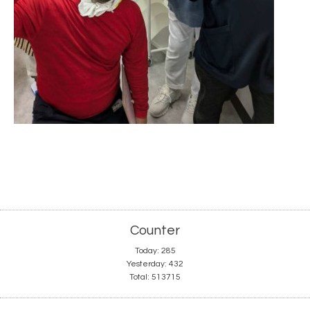
Counter
Today:
285
Yesterday:
432
Total:
513715