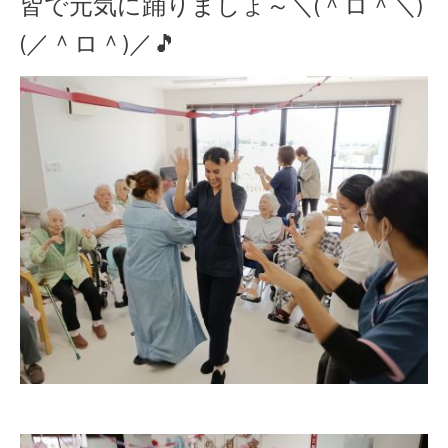
皆で元気に踊りましょ～＼(＾ロ＾＼)
(／＾ロ＾)／🎵