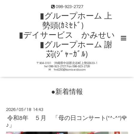
098-923-2727
▮グループホーム 上
勢頭(ｶﾐｾﾄﾞ)
▮デイサービス かみせい
▮グループホーム 謝
苅(ｼﾞｬｰｶﾞﾙ)
〒904-0101 沖縄県中頭郡北谷町上勢頭633-1
tel 098-923-2727 Fax 098-923-2728
✉ tm4250@kamiseido.com
●新着情報
2026
/
05
/
18 14:43
令和8年 ５月 「母の日コンサート(*^-^*)🌹
♪」