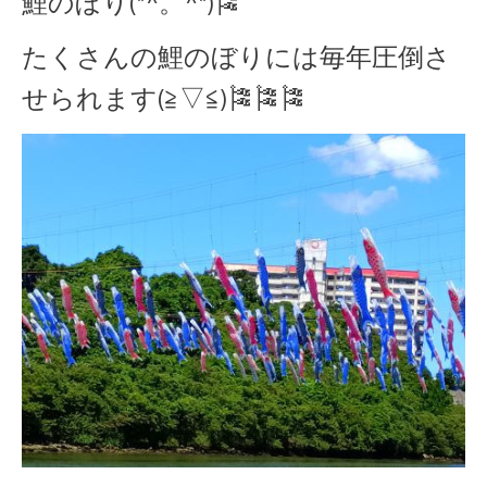
鯉のぼり(*^。^*)🎏
たくさんの鯉のぼりには毎年圧倒さ
せられます(≧▽≦)🎏🎏🎏