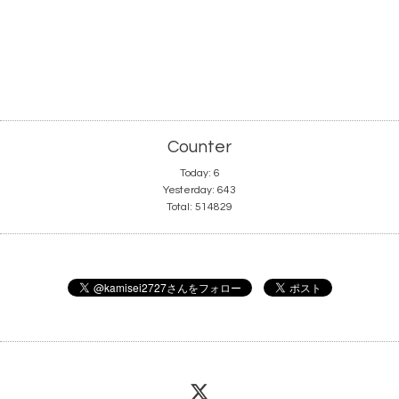
Counter
Today:
6
Yesterday:
643
Total:
514829