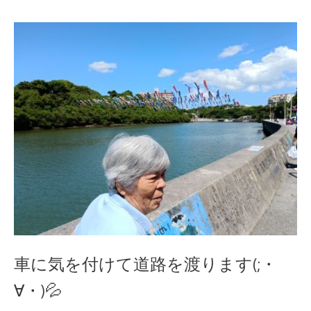
車に気を付けて道路を渡ります(;・
∀・)💦