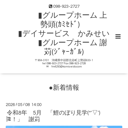
098-923-2727
▮グループホーム 上
勢頭(ｶﾐｾﾄﾞ)
▮デイサービス かみせい
▮グループホーム 謝
苅(ｼﾞｬｰｶﾞﾙ)
〒904-0101 沖縄県中頭郡北谷町上勢頭633-1
tel 098-923-2727 Fax 098-923-2728
✉ tm4250@kamiseido.com
●新着情報
2026
/
05
/
08 14:00
令和8年 5月 「鯉のぼり見学(*'▽')
🎏！」 謝苅