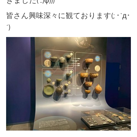
きました( ..)φ)))
皆さん興味深々に観ております(; ･`д･
´)