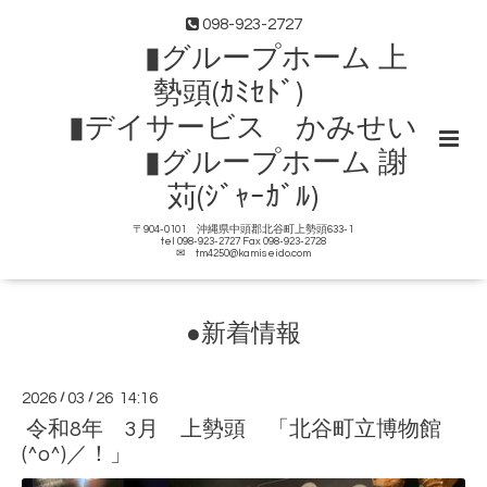
098-923-2727
▮グループホーム 上
勢頭(ｶﾐｾﾄﾞ)
▮デイサービス かみせい
▮グループホーム 謝
苅(ｼﾞｬｰｶﾞﾙ)
〒904-0101 沖縄県中頭郡北谷町上勢頭633-1
tel 098-923-2727 Fax 098-923-2728
✉ tm4250@kamiseido.com
●新着情報
2026
/
03
/
26 14:16
令和8年 3月 上勢頭 「北谷町立博物館
(^o^)／！」