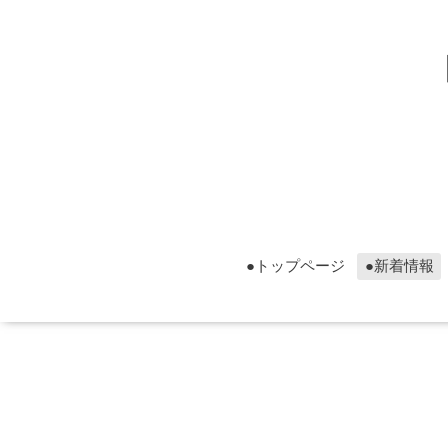
▮グ
▮グ
●トップページ
●新着情報