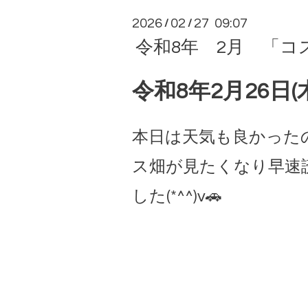
2026
02
27 09:07
/
/
令和8年 2月 「コスモ
令和8年2月26日(
本日は天気も良かった
ス畑が見たくなり早速
した(*^^)v🚗