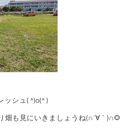
( ^)o(^ )
畑も見にいきましょうね(∩´∀｀)∩🌻