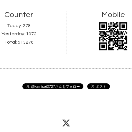
Counter
Mobile
Today:
278
Yesterday:
1072
Total:
513276