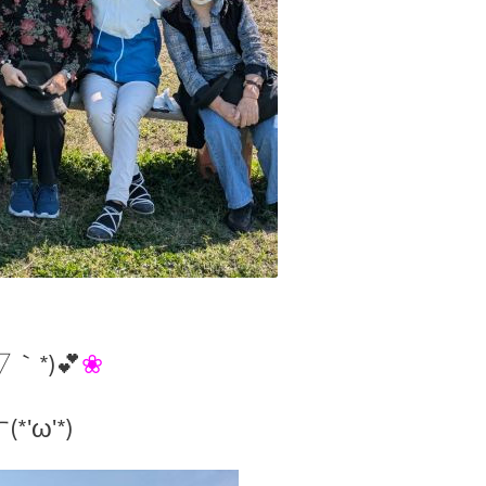
*)💕
❀
ω'*)