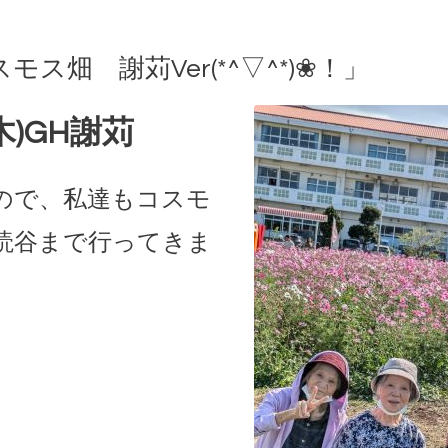
ス畑 謝苅Ver(*^▽^*)❀！」
木)GH謝苅
ので、私達もコスモ
読谷まで行ってきま