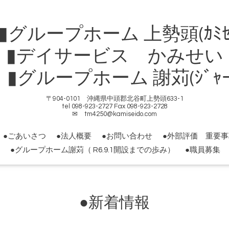
ループホーム 上勢頭(ｶﾐｾ
▮デイサービス かみせい
ループホーム 謝苅(ｼﾞｬｰｶ
〒904-0101 沖縄県中頭郡北谷町上勢頭633-1
tel 098-923-2727 Fax 098-923-2728
✉ tm4250@kamiseido.com
●ごあいさつ
●法人概要
●お問い合わせ
●外部評価 重要
●グループホーム謝苅（ R6.9.1開設までの歩み）
●職員募集
●新着情報