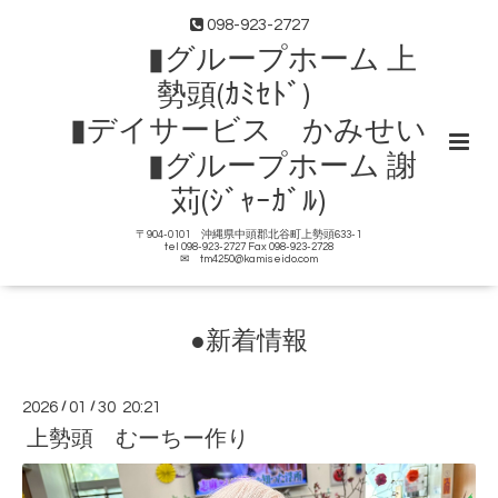
098-923-2727
▮グループホーム 上
勢頭(ｶﾐｾﾄﾞ)
▮デイサービス かみせい
▮グループホーム 謝
苅(ｼﾞｬｰｶﾞﾙ)
〒904-0101 沖縄県中頭郡北谷町上勢頭633-1
tel 098-923-2727 Fax 098-923-2728
✉ tm4250@kamiseido.com
●新着情報
2026
/
01
/
30 20:21
上勢頭 むーちー作り