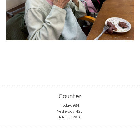
Counter
Today:
984
Yesterday:
426
Total:
512910