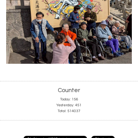
Counter
Today:
156
Yesterday:
451
Total:
514037