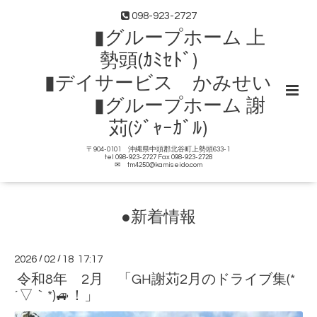
098-923-2727
▮グループホーム 上
勢頭(ｶﾐｾﾄﾞ)
▮デイサービス かみせい
▮グループホーム 謝
苅(ｼﾞｬｰｶﾞﾙ)
〒904-0101 沖縄県中頭郡北谷町上勢頭633-1
tel 098-923-2727 Fax 098-923-2728
✉ tm4250@kamiseido.com
●新着情報
2026
/
02
/
18 17:17
令和8年 2月 「GH謝苅2月のドライブ集(*
´▽｀*)🚙！」