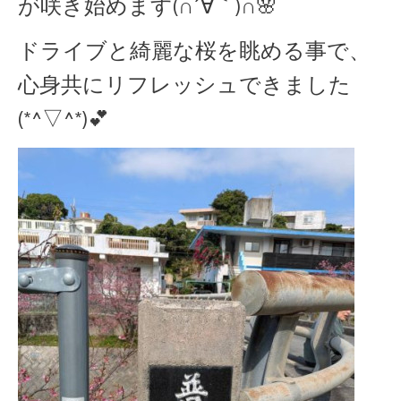
が咲き始めます(∩´∀｀)∩🌸
ドライブと綺麗な桜を眺める事で、
心身共にリフレッシュできました
(*^▽^*)💕