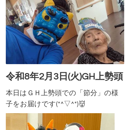
令和8年2月3日(火)GH上勢頭
本日はＧＨ上勢頭での「節分」の様
子をお届けです(*^▽^*)👹