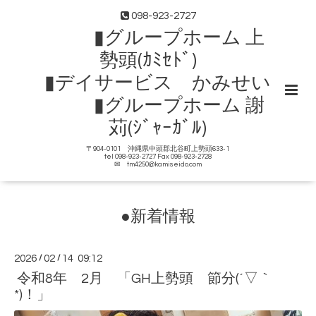
098-923-2727
▮グループホーム 上
勢頭(ｶﾐｾﾄﾞ)
▮デイサービス かみせい
▮グループホーム 謝
苅(ｼﾞｬｰｶﾞﾙ)
〒904-0101 沖縄県中頭郡北谷町上勢頭633-1
tel 098-923-2727 Fax 098-923-2728
✉ tm4250@kamiseido.com
●新着情報
2026
/
02
/
14 09:12
令和8年 2月 「GH上勢頭 節分(´▽｀
*)！」