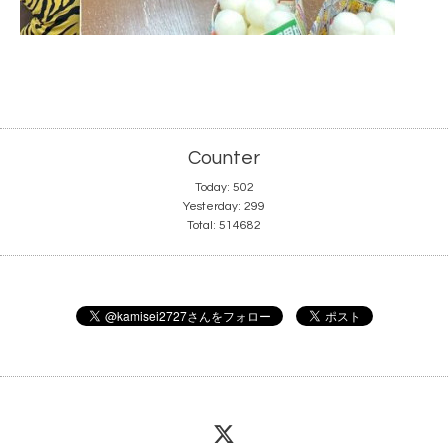
Counter
Today:
502
Yesterday:
299
Total:
514682