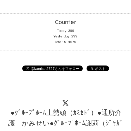
Counter
Today:
399
Yesterday:
299
Total:
514579
●ｸﾞﾙｰﾌﾟﾎｰﾑ上勢頭（ｶﾐｾﾄﾞ）●通所介
護 かみせい●ｸﾞﾙｰﾌﾟﾎｰﾑ謝苅（ｼﾞｬｶﾞ