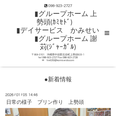
098-923-2727
▮グループホーム 上
勢頭(ｶﾐｾﾄﾞ)
▮デイサービス かみせい
▮グループホーム 謝
苅(ｼﾞｬｰｶﾞﾙ)
〒904-0101 沖縄県中頭郡北谷町上勢頭633-1
tel 098-923-2727 Fax 098-923-2728
✉ tm4250@kamiseido.com
●新着情報
2026
/
01
/
05 14:46
日常の様子 プリン作り 上勢頭