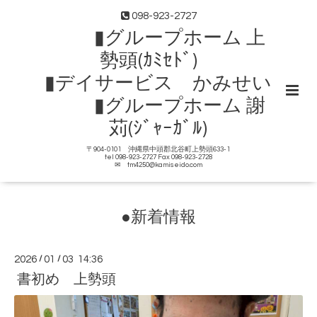
098-923-2727
▮グループホーム 上
勢頭(ｶﾐｾﾄﾞ)
▮デイサービス かみせい
▮グループホーム 謝
苅(ｼﾞｬｰｶﾞﾙ)
〒904-0101 沖縄県中頭郡北谷町上勢頭633-1
tel 098-923-2727 Fax 098-923-2728
✉ tm4250@kamiseido.com
●新着情報
2026
/
01
/
03 14:36
書初め 上勢頭