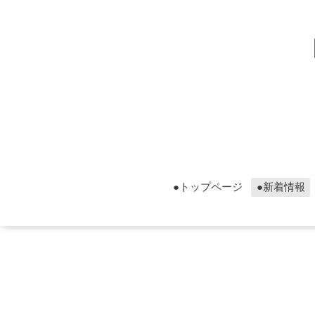
▮グ
▮グ
●トップページ
●新着情報