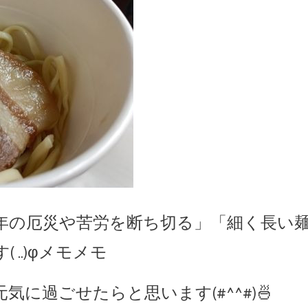
年の厄災や苦労を断ち切る」「細く長い
..)φメモメモ
に過ごせたらと思います(#^^#)🍜