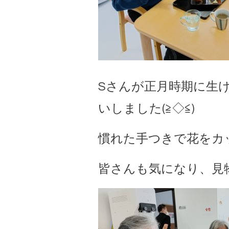
Sさんが正月時期に生
いしました(≧◇≦)
慣れた手つきで花をカット
皆さんも気になり、見物し