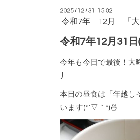
2025
12
31 15:02
/
/
令和7年 12月 「大晦日
令和7年12月31日
今年も今日で最後！大晦日
丿
本日の昼食は「年越し
います(*´▽｀*)🍜