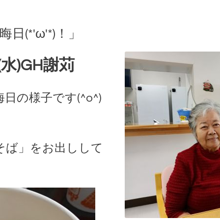
(*'ω'*)！」
(水)GH謝苅
の様子です(^o^)
そば」をお出しして