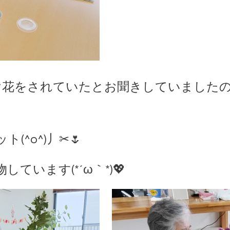
け花をされていたとお聞きしていました
(^o^)丿✂🌷
ています(*´ω｀*)💖