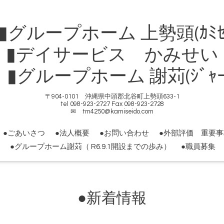
ループホーム 上勢頭(ｶﾐｾ
▮デイサービス かみせい
ループホーム 謝苅(ｼﾞｬｰｶ
〒904-0101 沖縄県中頭郡北谷町上勢頭633-1
tel 098-923-2727 Fax 098-923-2728
✉ tm4250@kamiseido.com
●ごあいさつ
●法人概要
●お問い合わせ
●外部評価 重要
●グループホーム謝苅（ R6.9.1開設までの歩み）
●職員募集
●新着情報