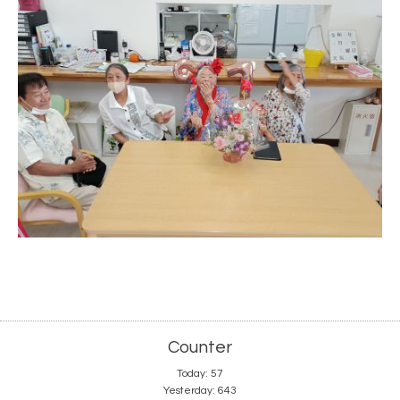
Counter
Today:
57
Yesterday:
643