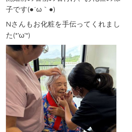
子です(●´ω｀●)
Nさんもお化粧を手伝ってくれまし
た(*'ω'*)