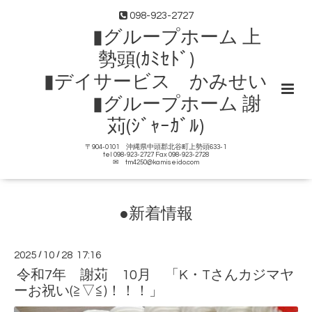
098-923-2727
▮グループホーム 上
勢頭(ｶﾐｾﾄﾞ)
▮デイサービス かみせい
▮グループホーム 謝
苅(ｼﾞｬｰｶﾞﾙ)
〒904-0101 沖縄県中頭郡北谷町上勢頭633-1
tel 098-923-2727 Fax 098-923-2728
✉ tm4250@kamiseido.com
●新着情報
2025
/
10
/
28 17:16
令和7年 謝苅 10月 「K・Tさんカジマヤ
ーお祝い(≧▽≦)！！！」