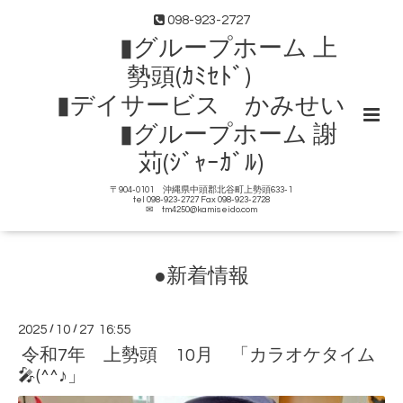
098-923-2727
▮グループホーム 上
勢頭(ｶﾐｾﾄﾞ)
▮デイサービス かみせい
▮グループホーム 謝
苅(ｼﾞｬｰｶﾞﾙ)
〒904-0101 沖縄県中頭郡北谷町上勢頭633-1
tel 098-923-2727 Fax 098-923-2728
✉ tm4250@kamiseido.com
●新着情報
2025
/
10
/
27 16:55
令和7年 上勢頭 10月 「カラオケタイム
🎤(^^♪」