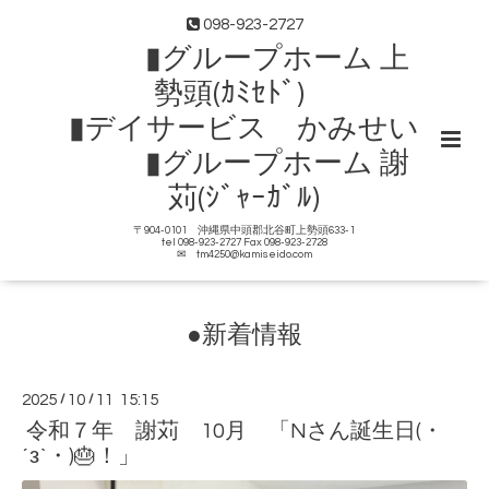
098-923-2727
▮グループホーム 上
勢頭(ｶﾐｾﾄﾞ)
▮デイサービス かみせい
▮グループホーム 謝
苅(ｼﾞｬｰｶﾞﾙ)
〒904-0101 沖縄県中頭郡北谷町上勢頭633-1
tel 098-923-2727 Fax 098-923-2728
✉ tm4250@kamiseido.com
●新着情報
2025
/
10
/
11 15:15
令和７年 謝苅 10月 「Nさん誕生日(・
´з`・)🎂！」