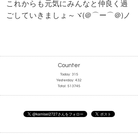
これからも元気にみんなと仲良く過
ごしていきましょ～ヾ(＠⌒ー⌒＠)ノ
Counter
Today:
315
Yesterday:
432
Total:
513745