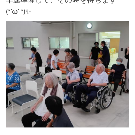
早速準備して、その時を待ちます
(*‘ω‘ *)✨