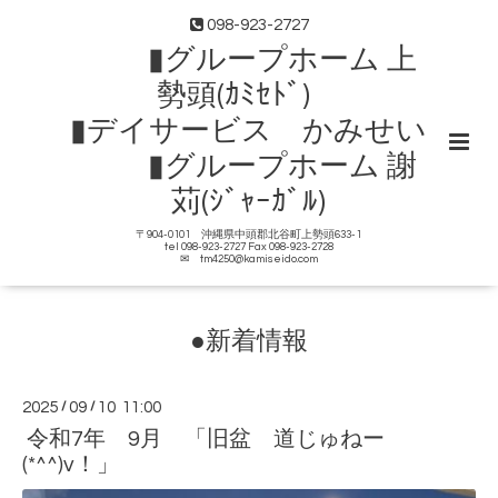
098-923-2727
▮グループホーム 上
勢頭(ｶﾐｾﾄﾞ)
▮デイサービス かみせい
▮グループホーム 謝
苅(ｼﾞｬｰｶﾞﾙ)
〒904-0101 沖縄県中頭郡北谷町上勢頭633-1
tel 098-923-2727 Fax 098-923-2728
✉ tm4250@kamiseido.com
●新着情報
2025
/
09
/
10 11:00
令和7年 9月 「旧盆 道じゅねー
(*^^)v！」