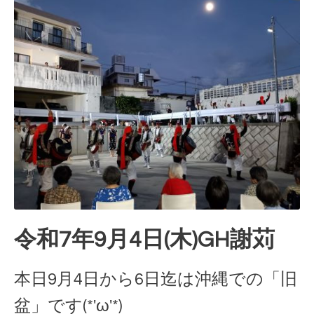
令和7年9月4日(木)GH謝苅
本日9月4日から6日迄は沖縄での「旧
盆」です(*'ω'*)