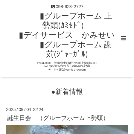
098-923-2727
▮グループホーム 上
勢頭(ｶﾐｾﾄﾞ)
▮デイサービス かみせい
▮グループホーム 謝
苅(ｼﾞｬｰｶﾞﾙ)
〒904-0101 沖縄県中頭郡北谷町上勢頭633-1
tel 098-923-2727 Fax 098-923-2728
✉ tm4250@kamiseido.com
●新着情報
2025
/
09
/
04 22:24
誕生日会 （グループホーム上勢頭）