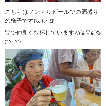
こちらはノンアルビールでの酒盛り
の様子です('ω')ノ🍺
皆で仲良く乾杯していますね(≧▽≦)🍻
(*^_^*)