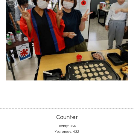
Counter
Today:
354
Yesterday:
432