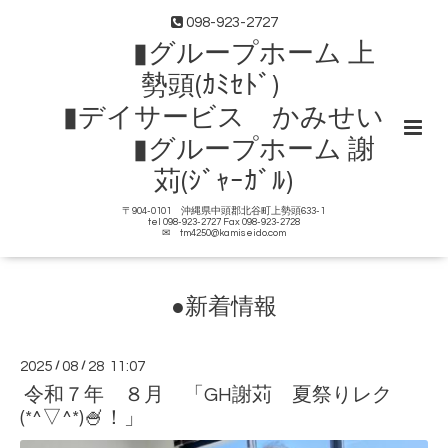
098-923-2727
▮グループホーム 上
勢頭(ｶﾐｾﾄﾞ)
▮デイサービス かみせい
▮グループホーム 謝
苅(ｼﾞｬｰｶﾞﾙ)
〒904-0101 沖縄県中頭郡北谷町上勢頭633-1
tel 098-923-2727 Fax 098-923-2728
✉ tm4250@kamiseido.com
●新着情報
2025
/
08
/
28 11:07
令和７年 ８月 「GH謝苅 夏祭りレク
(*^▽^*)🍧！」