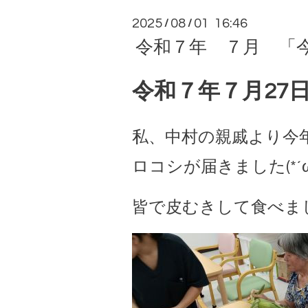
2025
08
01 16:46
/
/
令和７年 ７月 「今日
令和７年７月27日
私、中村の親戚より今
ロコシが届きました(*´ω｀
皆で皮むきして食べましょう