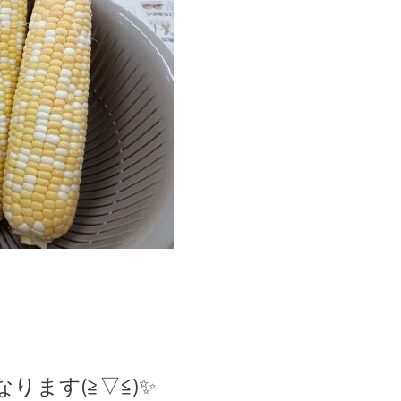
ります(≧▽≦)✨