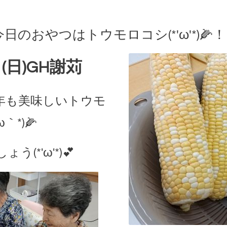
のおやつはトウモロコシ(*'ω'*)🌽
(日)GH謝苅
年も美味しいトウモ
*)🌽
(*'ω'*)💕