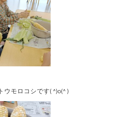
ロコシです( ^)o(^ )