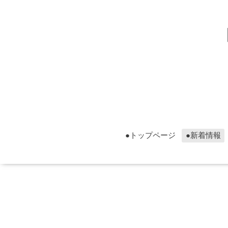
▮グ
▮グ
●トップページ
●新着情報