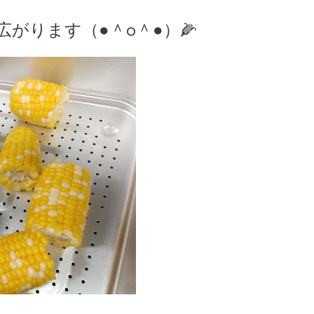
がります（●＾o＾●）🌽