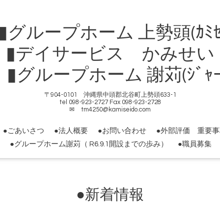
ループホーム 上勢頭(ｶﾐｾ
▮デイサービス かみせい
ループホーム 謝苅(ｼﾞｬｰｶ
〒904-0101 沖縄県中頭郡北谷町上勢頭633-1
tel 098-923-2727 Fax 098-923-2728
✉ tm4250@kamiseido.com
●ごあいさつ
●法人概要
●お問い合わせ
●外部評価 重要
●グループホーム謝苅（ R6.9.1開設までの歩み）
●職員募集
●新着情報