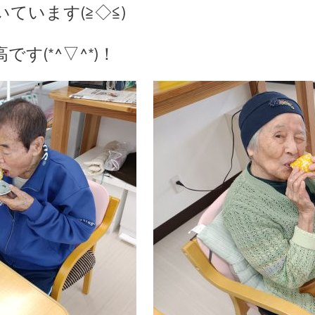
ています(≧◇≦)
す(*^▽^*)！