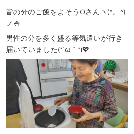
皆の分のご飯をよそうOさんヽ(^。^)
ノ🍚
男性の分を多く盛る等気遣いが行き
届いていました(*´ω｀*)💖