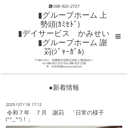
098-923-2727
▮グループホーム 上
勢頭(ｶﾐｾﾄﾞ)
▮デイサービス かみせい
▮グループホーム 謝
苅(ｼﾞｬｰｶﾞﾙ)
〒904-0101 沖縄県中頭郡北谷町上勢頭633-1
tel 098-923-2727 Fax 098-923-2728
✉ tm4250@kamiseido.com
●新着情報
2025
/
07
/
18 17:12
令和７年 ７月 謝苅 「日常の様子
(*^_^*)！」