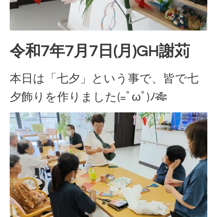
令和7年7月7日(月)GH謝苅
本日は「七夕」という事で、皆で七
夕飾りを作りました(=ﾟωﾟ)ﾉ🎋