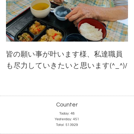
皆の願い事が叶います様、私達職員
も尽力していきたいと思います(^_^)/
Counter
Today:
48
Yesterday:
451
Total:
513929