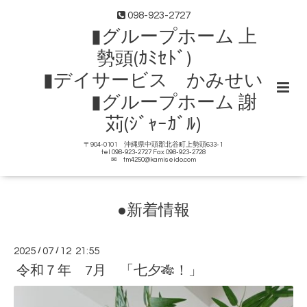
098-923-2727
▮グループホーム 上
勢頭(ｶﾐｾﾄﾞ)
▮デイサービス かみせい
▮グループホーム 謝
苅(ｼﾞｬｰｶﾞﾙ)
〒904-0101 沖縄県中頭郡北谷町上勢頭633-1
tel 098-923-2727 Fax 098-923-2728
✉ tm4250@kamiseido.com
●新着情報
2025
/
07
/
12 21:55
令和７年 7月 「七夕🎋！」