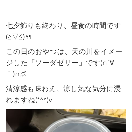
七夕飾りも終わり、昼食の時間です
(≧▽≦)🍴
この日のおやつは、天の川をイメー
ジした「ソーダゼリー」です(∩´∀
｀)∩🌌
清涼感も味わえ、涼し気な気分に浸
れますね(*^^)v