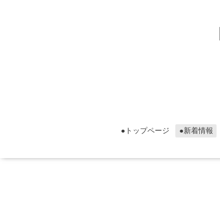
▮グ
▮グ
●トップページ
●新着情報