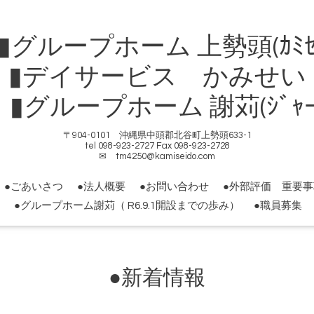
ループホーム 上勢頭(ｶﾐｾ
▮デイサービス かみせい
ループホーム 謝苅(ｼﾞｬｰｶ
〒904-0101 沖縄県中頭郡北谷町上勢頭633-1
tel 098-923-2727 Fax 098-923-2728
✉ tm4250@kamiseido.com
●ごあいさつ
●法人概要
●お問い合わせ
●外部評価 重要
●グループホーム謝苅（ R6.9.1開設までの歩み）
●職員募集
●新着情報