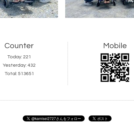
Counter
Mobile
Today:
221
Yesterday:
432
Total:
513651