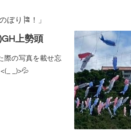
のぼり🎏！」
)GH上勢頭
た際の写真を載せ忘
 _)>💦