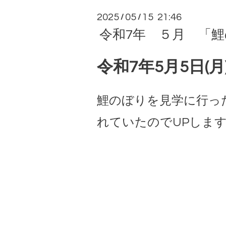
2025
05
15 21:46
/
/
令和7年 ５月 「鯉
令和7年5月5日(月
鯉のぼりを見学に行っ
れていたのでUPします<(_