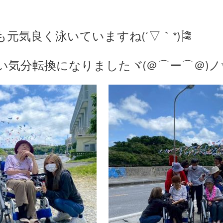
元気良く泳いていますね(´▽｀*)🎏
気分転換になりましたヾ(＠⌒ー⌒＠)ノ