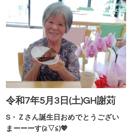
令和7年5月3日(土)GH謝苅
S・Ｚさん誕生日おめでとうござい
まーーーす(≧▽≦)💖