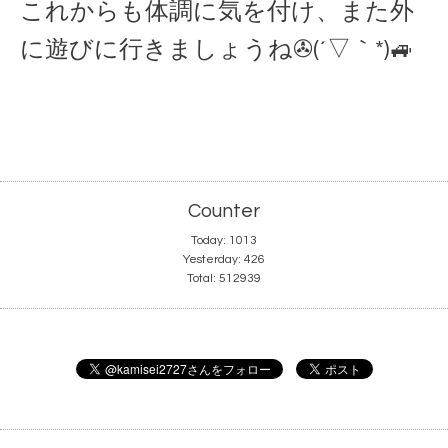
これからも体調に気を付け、また外
に遊びに行きましょうね✇(´▽｀*)🚙
Counter
Today:
1013
Yesterday:
426
Total:
512939