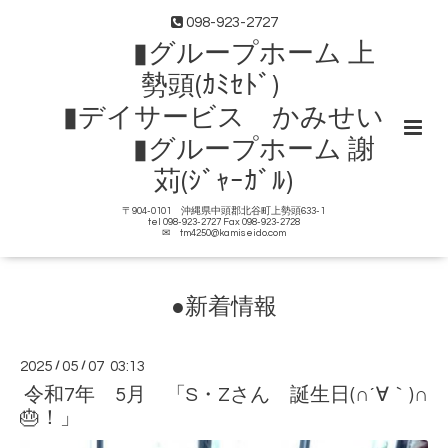
098-923-2727
▮グループホーム 上
勢頭(ｶﾐｾﾄﾞ)
▮デイサービス かみせい
▮グループホーム 謝
苅(ｼﾞｬｰｶﾞﾙ)
〒904-0101 沖縄県中頭郡北谷町上勢頭633-1
tel 098-923-2727 Fax 098-923-2728
✉ tm4250@kamiseido.com
●新着情報
2025
/
05
/
07 03:13
令和7年 5月 「S・Zさん 誕生日(∩´∀｀)∩
🎂！」