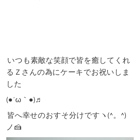
いつも素敵な笑顔で皆を癒してくれ
るＺさんの為にケーキでお祝いしま
した
(●´ω｀●)♬
皆へ幸せのおすそ分けですヽ(^。^)
ノ🍰