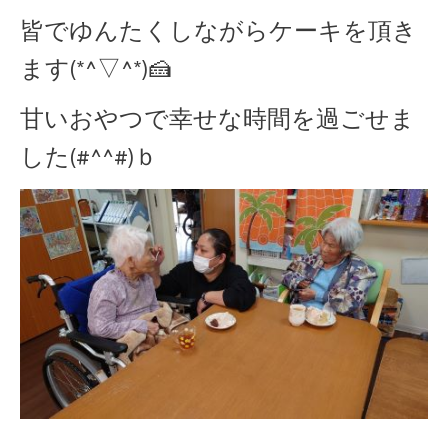
皆でゆんたくしながらケーキを頂き
ます(*^▽^*)🍰
甘いおやつで幸せな時間を過ごせま
した(#^^#)ｂ