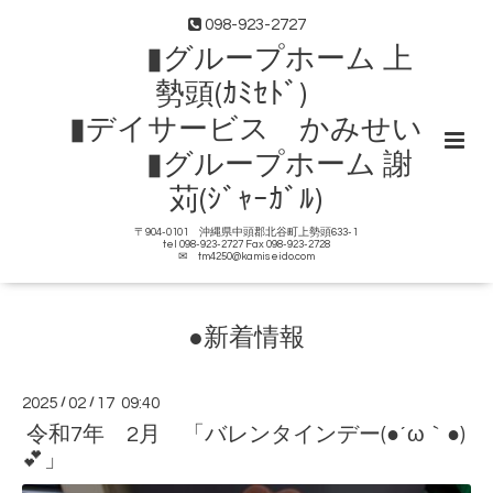
098-923-2727
▮グループホーム 上
勢頭(ｶﾐｾﾄﾞ)
▮デイサービス かみせい
▮グループホーム 謝
苅(ｼﾞｬｰｶﾞﾙ)
〒904-0101 沖縄県中頭郡北谷町上勢頭633-1
tel 098-923-2727 Fax 098-923-2728
✉ tm4250@kamiseido.com
●新着情報
2025
/
02
/
17 09:40
令和7年 2月 「バレンタインデー(●´ω｀●)
💕」