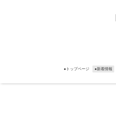
▮グ
▮グ
●トップページ
●新着情報