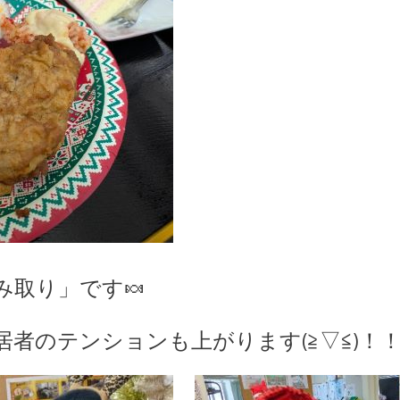
み取り」です🍬
者のテンションも上がります(≧▽≦)！