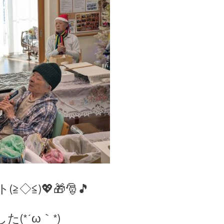
)💖🎁🎅🎵
*´ω｀*)