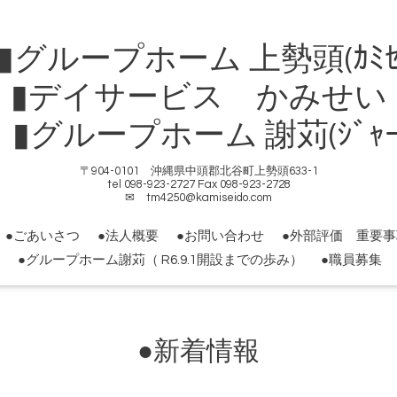
ループホーム 上勢頭(ｶﾐｾ
▮デイサービス かみせい
ループホーム 謝苅(ｼﾞｬｰｶ
〒904-0101 沖縄県中頭郡北谷町上勢頭633-1
tel 098-923-2727 Fax 098-923-2728
✉ tm4250@kamiseido.com
●ごあいさつ
●法人概要
●お問い合わせ
●外部評価 重要
●グループホーム謝苅（ R6.9.1開設までの歩み）
●職員募集
●新着情報