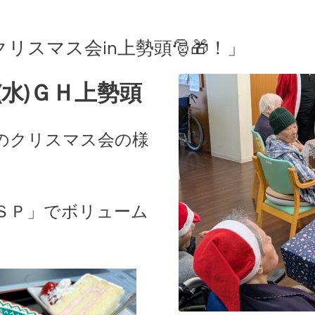
リスマス会in上勢頭🎅🎁！」
(水)ＧＨ上勢頭
のクリスマス会の様
ＳＰ」でボリューム