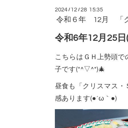
2024
12
28 15:35
/
/
令和６年 12月 「ク
令和6年12月25日
こちらはＧＨ上勢頭で
子です(*^▽^*)🎄
昼食も「クリスマス・
感あります(●´ω｀●)