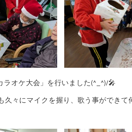
オケ大会」を行いました(^_^)/🎤
も久々にマイクを握り、歌う事ができて