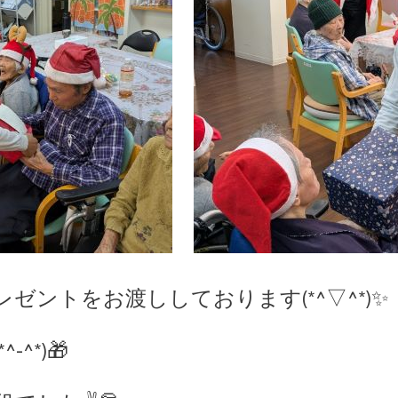
ゼントをお渡ししております(*^▽^*)✨
^*)🎁