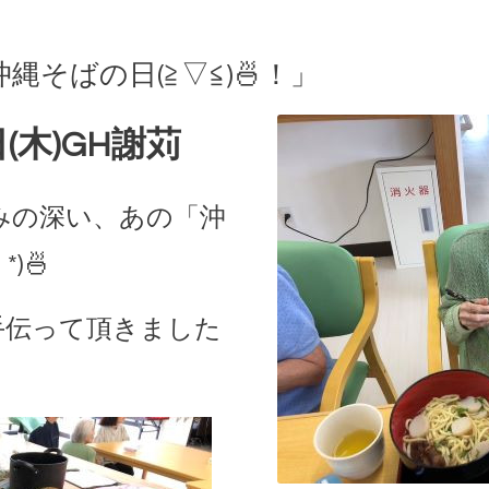
縄そばの日(≧▽≦)🍜！」
(木)GH謝苅
みの深い、あの「沖
)🍜
手伝って頂きました