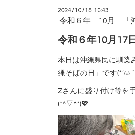
2024
10
18 16:43
/
/
令和６年 10月 「沖
令和６年10月17日
本日は沖縄県民に馴染
縄そばの日」です(*´ω｀*
Zさんに盛り付け等を
(*^▽^*)💖