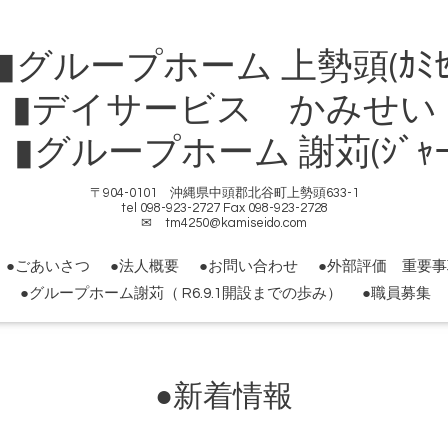
ループホーム 上勢頭(ｶﾐｾ
▮デイサービス かみせい
ループホーム 謝苅(ｼﾞｬｰｶ
〒904-0101 沖縄県中頭郡北谷町上勢頭633-1
tel 098-923-2727 Fax 098-923-2728
✉ tm4250@kamiseido.com
●ごあいさつ
●法人概要
●お問い合わせ
●外部評価 重要
●グループホーム謝苅（ R6.9.1開設までの歩み）
●職員募集
●新着情報