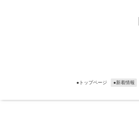
▮グ
▮グ
●トップページ
●新着情報