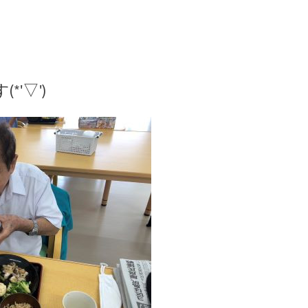
）
'▽')