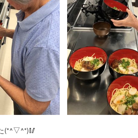
^▽^*)🥢