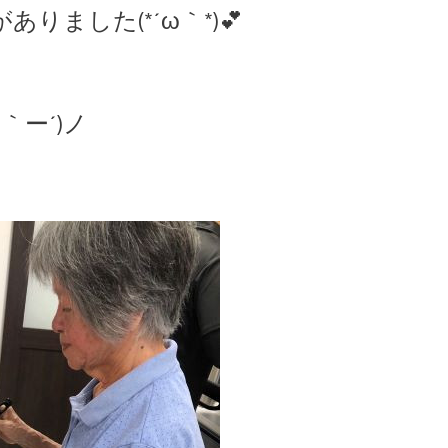
りました(*´ω｀*)💕
ー´)ノ