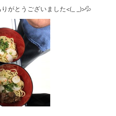
がとうございました<(_ _)>💦