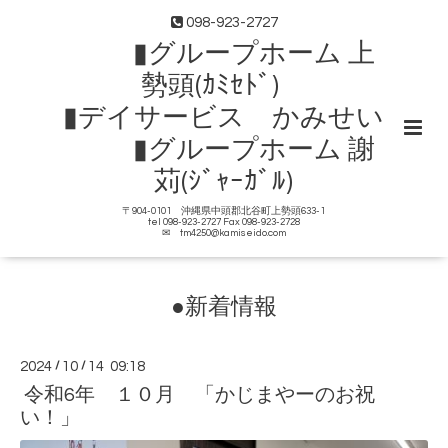
098-923-2727
▮グループホーム 上
勢頭(ｶﾐｾﾄﾞ)
▮デイサービス かみせい
▮グループホーム 謝
苅(ｼﾞｬｰｶﾞﾙ)
〒904-0101 沖縄県中頭郡北谷町上勢頭633-1
tel 098-923-2727 Fax 098-923-2728
✉ tm4250@kamiseido.com
●新着情報
2024
/
10
/
14 09:18
令和6年 １０月 「かじまやーのお祝
い！」