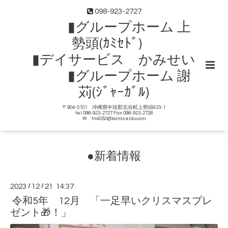
098-923-2727
▮グループホーム 上
勢頭(ｶﾐｾﾄﾞ)
▮デイサービス かみせい
▮グループホーム 謝
苅(ｼﾞｬｰｶﾞﾙ)
〒904-0101 沖縄県中頭郡北谷町上勢頭633-1
tel 098-923-2727 Fax 098-923-2728
✉ tm4250@kamiseido.com
●新着情報
2023
/
12
/
21 14:37
令和5年 12月 「一足早いクリスマスプレ
ゼント🎁！」