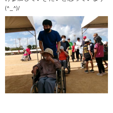
(^_^)/