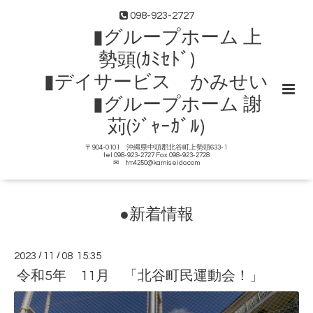
098-923-2727
▮グループホーム 上
勢頭(ｶﾐｾﾄﾞ)
▮デイサービス かみせい
▮グループホーム 謝
苅(ｼﾞｬｰｶﾞﾙ)
〒904-0101 沖縄県中頭郡北谷町上勢頭633-1
tel 098-923-2727 Fax 098-923-2728
✉ tm4250@kamiseido.com
●新着情報
2023
/
11
/
08 15:35
令和5年 11月 「北谷町民運動会！」