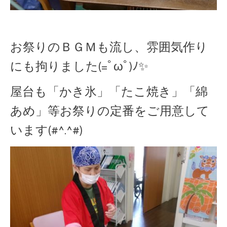
お祭りのＢＧＭも流し、雰囲気作り
にも拘りました(=ﾟωﾟ)ﾉ✨
屋台も「かき氷」「たこ焼き」「綿
あめ」等お祭りの定番をご用意して
います(#^.^#)