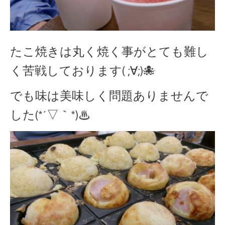
たこ焼きは丸く焼く事がとても難し
く苦戦しております( ;∀;)🐙
でも味は美味しく問題ありませんで
した(*´▽｀*)♨