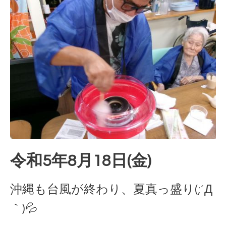
令和5年8月18日(金)
沖縄も台風が終わり、夏真っ盛り(;´Д
｀)💦