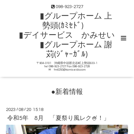
098-923-2727
▮グループホーム 上
勢頭(ｶﾐｾﾄﾞ)
▮デイサービス かみせい
▮グループホーム 謝
苅(ｼﾞｬｰｶﾞﾙ)
〒904-0101 沖縄県中頭郡北谷町上勢頭633-1
tel 098-923-2727 Fax 098-923-2728
✉ tm4250@kamiseido.com
●新着情報
2023
/
08
/
20 15:18
令和5年 8月 「夏祭り風レク🍧！」