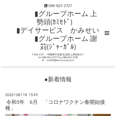
098-923-2727
▮グループホーム 上
勢頭(ｶﾐｾﾄﾞ)
▮デイサービス かみせい
▮グループホーム 謝
苅(ｼﾞｬｰｶﾞﾙ)
〒904-0101 沖縄県中頭郡北谷町上勢頭633-1
tel 098-923-2727 Fax 098-923-2728
✉ tm4250@kamiseido.com
●新着情報
2023
/
06
/
16 15:45
令和5年 6月 「コロナワクチン春開始接
種」