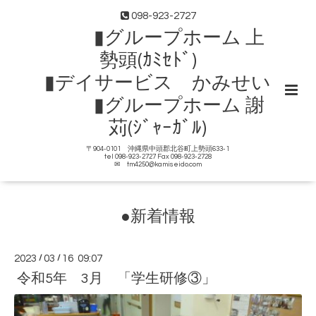
098-923-2727
▮グループホーム 上
勢頭(ｶﾐｾﾄﾞ)
▮デイサービス かみせい
▮グループホーム 謝
苅(ｼﾞｬｰｶﾞﾙ)
〒904-0101 沖縄県中頭郡北谷町上勢頭633-1
tel 098-923-2727 Fax 098-923-2728
✉ tm4250@kamiseido.com
●新着情報
2023
/
03
/
16 09:07
令和5年 3月 「学生研修③」