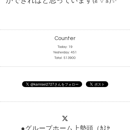
ができればと思っています(≧▽≦)✨
Counter
Today:
19
Yesterday:
451
Total:
513900
●グループホーム上勢頭（ｶﾐｾ