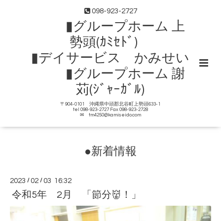
098-923-2727
▮グループホーム 上
勢頭(ｶﾐｾﾄﾞ)
▮デイサービス かみせい
▮グループホーム 謝
苅(ｼﾞｬｰｶﾞﾙ)
〒904-0101 沖縄県中頭郡北谷町上勢頭633-1
tel 098-923-2727 Fax 098-923-2728
✉ tm4250@kamiseido.com
●新着情報
2023
/
02
/
03 16:32
令和5年 2月 「節分👹！」