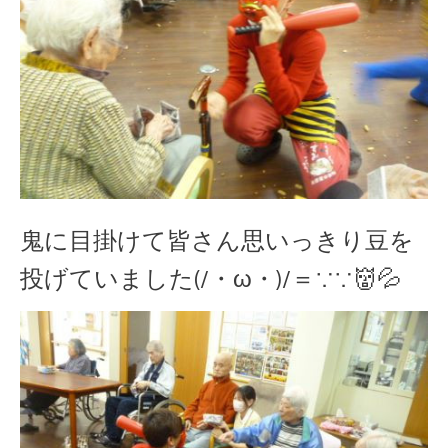
鬼に目掛けて皆さん思いっきり豆を
投げていました(/・ω・)/＝∵∵👹💦