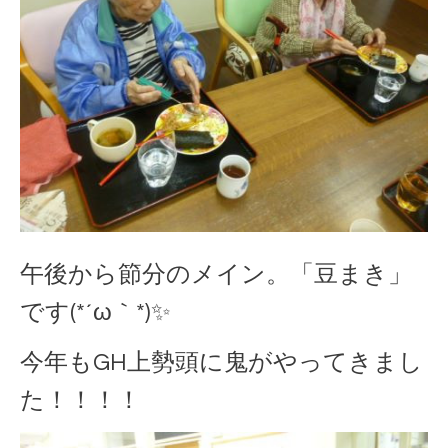
午後から節分のメイン。「豆まき」
です(*´ω｀*)✨
今年もGH上勢頭に鬼がやってきまし
た！！！！