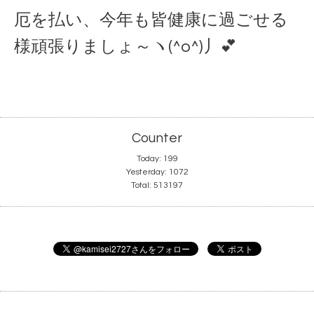
厄を払い、今年も皆健康に過ごせる
様頑張りましょ～ヽ(^o^)丿💕
Counter
Today:
199
Yesterday:
1072
Total:
513197