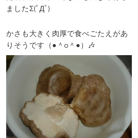
ましたΣ(ﾟДﾟ)
かさも大きく肉厚で食べごたえがあ
りそうです（●＾o＾●）🎶