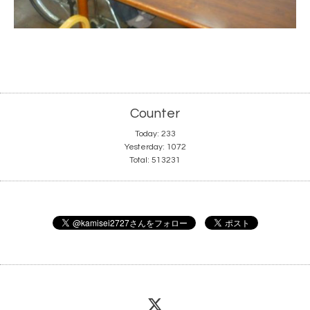
Counter
Today:
233
Yesterday:
1072
Total:
513231