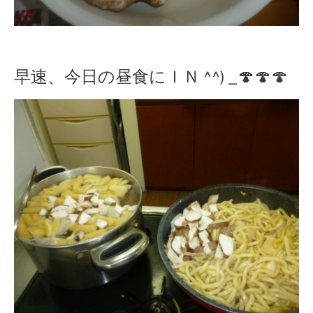
早速、今日の昼食にＩＮ ^^) _🍄🍄🍄