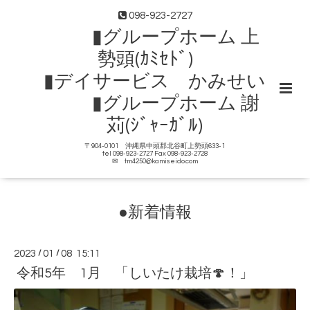
098-923-2727
▮グループホーム 上
勢頭(ｶﾐｾﾄﾞ)
▮デイサービス かみせい
▮グループホーム 謝
苅(ｼﾞｬｰｶﾞﾙ)
〒904-0101 沖縄県中頭郡北谷町上勢頭633-1
tel 098-923-2727 Fax 098-923-2728
✉ tm4250@kamiseido.com
●新着情報
2023
/
01
/
08 15:11
令和5年 1月 「しいたけ栽培🍄！」