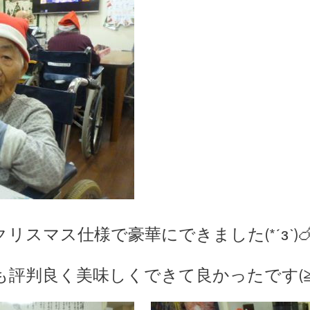
スマス仕様で豪華にできました(*´з`)
評判良く美味しくできて良かったです(≧▽≦