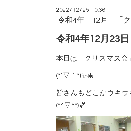
2022
12
25 10:36
/
/
令和4年 12月 「ク
令和4年12月23
本日は「クリスマス会
(*´▽｀*)✨🎄
皆さんもどこかウキウ
(*^▽^*)💕