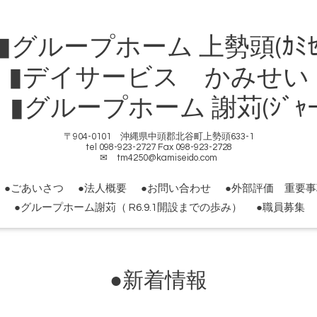
ループホーム 上勢頭(ｶﾐｾ
▮デイサービス かみせい
ループホーム 謝苅(ｼﾞｬｰｶ
〒904-0101 沖縄県中頭郡北谷町上勢頭633-1
tel 098-923-2727 Fax 098-923-2728
✉ tm4250@kamiseido.com
●ごあいさつ
●法人概要
●お問い合わせ
●外部評価 重要
●グループホーム謝苅（ R6.9.1開設までの歩み）
●職員募集
●新着情報