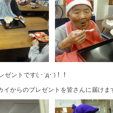
トです(; ･`д･´)！！
からのプレゼントを皆さんに届けます(*^▽^