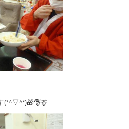
*)🎁🎅🦌