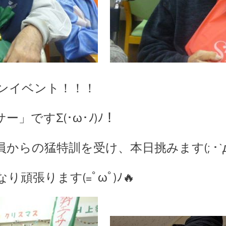
ンイベント！！！
」ですΣ(･ω･ﾉ)ﾉ！
らの猛特訓を受け、本日挑みます(; ･`д･
頑張ります(=ﾟωﾟ)ﾉ🔥