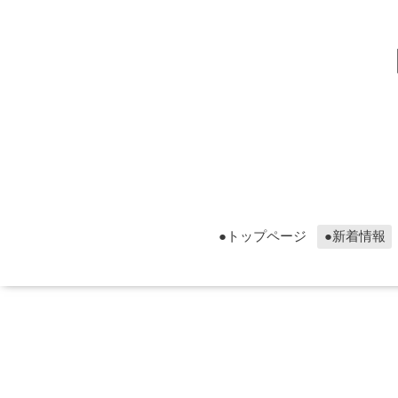
▮グ
▮グ
●トップページ
●新着情報