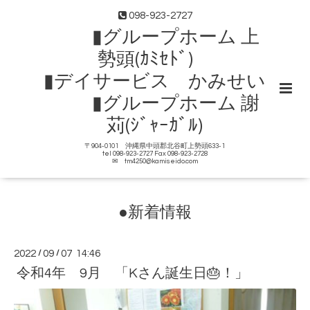
098-923-2727
▮グループホーム 上
勢頭(ｶﾐｾﾄﾞ)
▮デイサービス かみせい
▮グループホーム 謝
苅(ｼﾞｬｰｶﾞﾙ)
〒904-0101 沖縄県中頭郡北谷町上勢頭633-1
tel 098-923-2727 Fax 098-923-2728
✉ tm4250@kamiseido.com
●新着情報
2022
/
09
/
07 14:46
令和4年 9月 「Kさん誕生日🎂！」