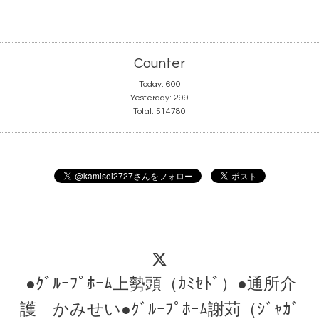
Counter
Today:
600
Yesterday:
299
Total:
514780
●ｸﾞﾙｰﾌﾟﾎｰﾑ上勢頭（ｶﾐｾﾄﾞ）●通所介
護 かみせい●ｸﾞﾙｰﾌﾟﾎｰﾑ謝苅（ｼﾞｬｶﾞ